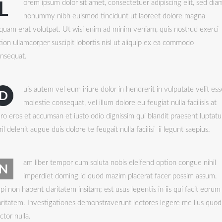
orem ipsum dolor sit amet, consectetuer adipiscing elit, sed dia
L
nonummy nibh euismod tincidunt ut laoreet dolore magna
iquam erat volutpat. Ut wisi enim ad minim veniam, quis nostrud exerci
tion ullamcorper suscipit lobortis nisl ut aliquip ex ea commodo
nsequat.
uis autem vel eum iriure dolor in hendrerit in vulputate velit ess
D
molestie consequat, vel illum dolore eu feugiat nulla facilisis at
ro eros et accumsan et iusto odio dignissim qui blandit praesent luptat
ril delenit augue duis dolore te feugait nulla facilisi ii legunt saepius.
am liber tempor cum soluta nobis eleifend option congue nihil
N
imperdiet doming id quod mazim placerat facer possim assum.
pi non habent claritatem insitam; est usus legentis in iis qui facit eorum
aritatem. Investigationes demonstraverunt lectores legere me lius quod
ctor nulla.