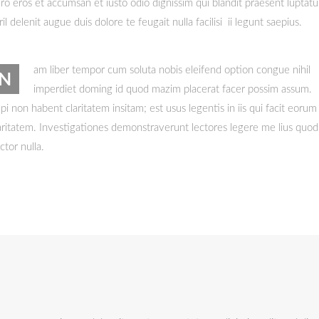
ro eros et accumsan et iusto odio dignissim qui blandit praesent luptat
ril delenit augue duis dolore te feugait nulla facilisi ii legunt saepius.
am liber tempor cum soluta nobis eleifend option congue nihil
N
imperdiet doming id quod mazim placerat facer possim assum.
pi non habent claritatem insitam; est usus legentis in iis qui facit eorum
aritatem. Investigationes demonstraverunt lectores legere me lius quod
ctor nulla.