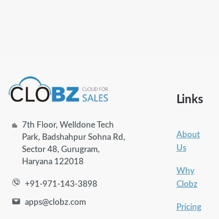
Links
7th Floor, Welldone Tech
About
Park, Badshahpur Sohna Rd,
Us
Sector 48, Gurugram,
Haryana 122018
Why
Clobz
+91-971-143-3898
apps@clobz.com
Pricing