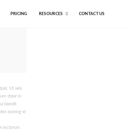
PRICING
RESOURCES
CONTACT US
pat. Ut wisi
ure dolor in
ui blandit
rdiet doming id
um lectorum.