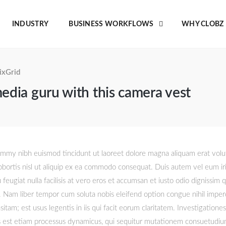
INDUSTRY
BUSINESS WORKFLOWS
WHY CLOBZ
ixGrid
media guru with this camera vest
ummy nibh euismod tincidunt ut laoreet dolore magna aliquam erat volut
obortis nisl ut aliquip ex ea commodo consequat. Duis autem vel eum iri
feugiat nulla facilisis at vero eros et accumsan et iusto odio dignissim q
isi. Nam liber tempor cum soluta nobis eleifend option congue nihil impe
am; est usus legentis in iis qui facit eorum claritatem. Investigationes
tas est etiam processus dynamicus, qui sequitur mutationem consuetudi