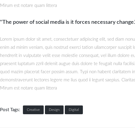
Mirum est notare quam littera
''The power of social media is it forces necessary change.'
Lorem ipsum dolor sit amet, consectetuer adipiscing elit, sed diam non
enim ad minim veniam, quis nostrud exerci tation ullamcorper suscipit l
hendrerit in vulputate velit esse molestie consequat, vel illum dolore eu 
praesent luptatum zzril delenit augue duis dolore te feugait nulla facil
quod mazim placerat facer possim assum. Typi non habent claritatem insit
demonstraverunt lectores legere me lius quod ii legunt saepius. Clari
Mirum est notare quam littera
Post Tags:
Creative
Design
Digital