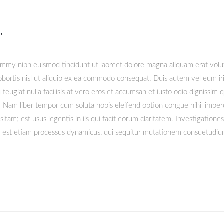
'
ummy nibh euismod tincidunt ut laoreet dolore magna aliquam erat volut
obortis nisl ut aliquip ex ea commodo consequat. Duis autem vel eum iri
feugiat nulla facilisis at vero eros et accumsan et iusto odio dignissim q
isi. Nam liber tempor cum soluta nobis eleifend option congue nihil impe
am; est usus legentis in iis qui facit eorum claritatem. Investigationes
tas est etiam processus dynamicus, qui sequitur mutationem consuetudi