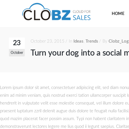
HOME
October 23, 2015
In
Ideas
,
Trends
By
Clobz_Log
23
Turn your dog into a social 
October
Lorem ipsum dolor sit amet, consectetuer adipiscing elit, sed diam non
enim ad minim veniam, quis nostrud exerci tation ullamcorper suscipit l
hendrerit in vulputate velit esse molestie consequat, vel illum dolore eu 
praesent luptatum zzril delenit augue duis dolore te feugait nulla facil
quod mazim placerat facer possim assum. Typi non habent claritatem insit
demonstraverunt lectores legere me lius quod ii legunt saepius. Clari