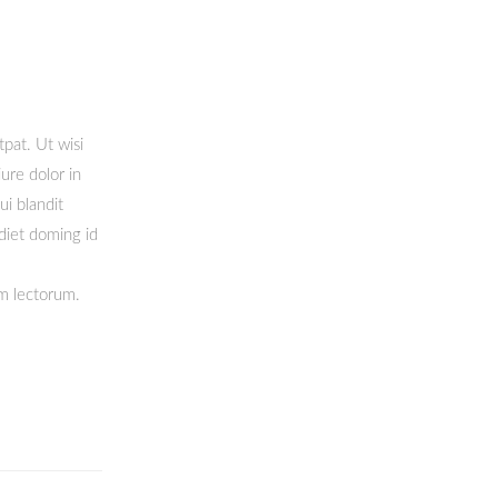
pat. Ut wisi
ure dolor in
ui blandit
rdiet doming id
um lectorum.